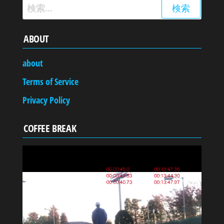
検
索:
ABOUT
about
Terms of Service
Privacy Policy
COFFEE BREAK
動
画
プ
レ
ー
ヤ