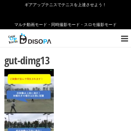
コ
ギアアップテニスでテニスを上達させよう！
ン
テ
マルチ動画モード・同時撮影モード・スロモ撮影モード
ン
ギ
テニ
ツ
スの
ア
へ
お役
ア
立ち
ス
gut-dimg13
情報
キ
ッ
をご
ッ
紹介
プ
プ
しま
テ
す！
ニ
ス