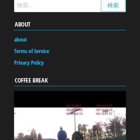
検
索:
ABOUT
about
Terms of Service
Privacy Policy
COFFEE BREAK
動
画
プ
レ
ー
ヤ