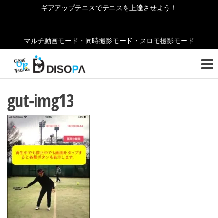
コ
ギアアップテニスでテニスを上達させよう！
ン
テ
マルチ動画モード・同時撮影モード・スロモ撮影モード
ン
ギ
テニ
ツ
スの
ア
へ
お役
ア
立ち
ス
gut-img13
情報
キ
ッ
をご
ッ
紹介
プ
プ
しま
テ
す！
ニ
ス