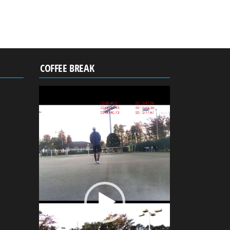
COFFEE BREAK
動
画
プ
レ
ー
ヤ
ー