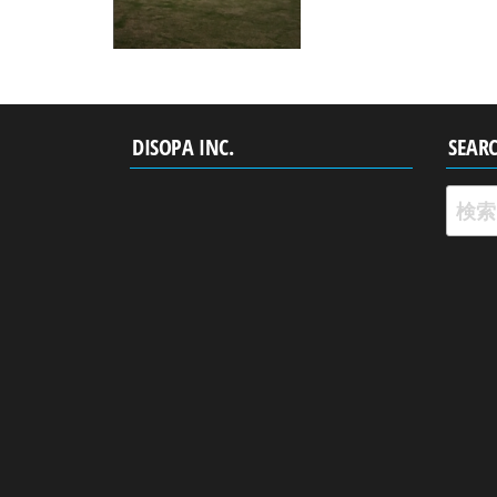
DISOPA INC.
SEAR
検
索: