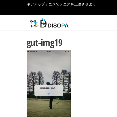
コ
ギアアップテニスでテニスを上達させよう！
ン
ギ
テ
テニ
スの
ン
ア
お役
ツ
ア
立ち
gut-img19
へ
情報
ッ
をご
ス
紹介
プ
キ
しま
ッ
テ
す！
プ
ニ
ス