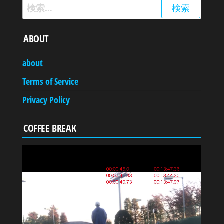
検
索:
ABOUT
about
Terms of Service
Privacy Policy
COFFEE BREAK
動
画
プ
レ
ー
ヤ