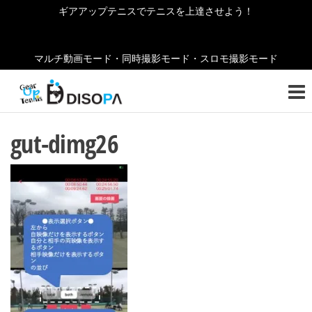
コ
ギアアップテニスでテニスを上達させよう！
ン
テ
マルチ動画モード・同時撮影モード・スロモ撮影モード
ン
ギ
テニ
ツ
スの
ア
へ
お役
ア
立ち
ス
gut-dimg26
情報
キ
ッ
をご
ッ
紹介
プ
プ
しま
テ
す！
ニ
ス