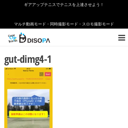
コ
ギアアップテニスでテニスを上達させよう！
ン
テ
マルチ動画モード・同時撮影モード・スロモ撮影モード
ン
ギ
テニ
ツ
スの
ア
へ
お役
ア
立ち
ス
gut-dimg4-1
情報
キ
ッ
をご
ッ
紹介
プ
プ
しま
テ
す！
ニ
ス