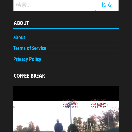
検
索:
ABOUT
about
Terms of Service
Privacy Policy
COFFEE BREAK
動
画
プ
レ
ー
ヤ