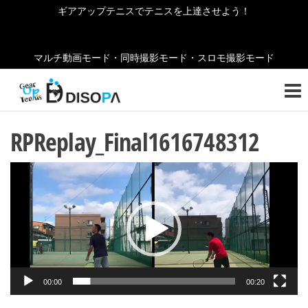
コ
ギアアップテニスでテニスを上達させよう！
ン
テ
マルチ動画モード・同時撮影モード・スロモ撮影モード
ン
ギ
テニ
ツ
スの
ア
へ
お役
ア
立ち
ス
RPReplay_Final1616748312
情報
キ
ッ
をご
ッ
紹介
プ
動
プ
しま
画
テ
す！
プ
ニ
レ
ス
ー
ヤ
00:00
00:20
ー