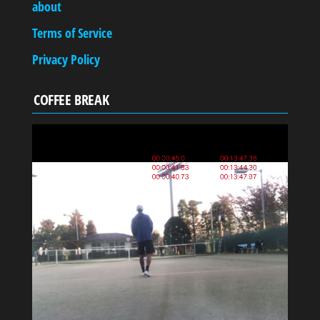
about
Terms of Service
Privacy Policy
COFFEE BREAK
動
画
プ
レ
ー
ヤ
ー