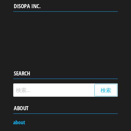
DISOPA INC.
SEARCH
検
索:
ABOUT
about