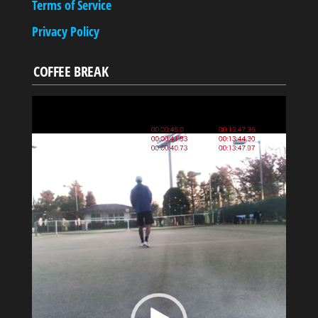
Terms of Service
Privacy Policy
COFFEE BREAK
動
画
プ
レ
ー
ヤ
ー