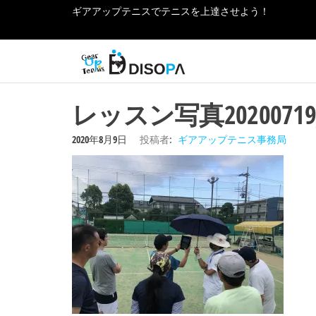
コ
ギアアップテニスでテニスを上達させよう！
ン
ギ
テ
テニ
スの
ン
ア
お役
ツ
ア
立ち
レッスン写真20200719
へ
情報
ッ
をご
ス
2020年8月9日
投稿者:
ギアアップテニス事務局
紹介
プ
キ
しま
ッ
テ
す！
プ
ニ
ス