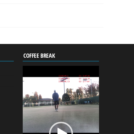
COFFEE BREAK
動
画
プ
レ
ー
ヤ
ー