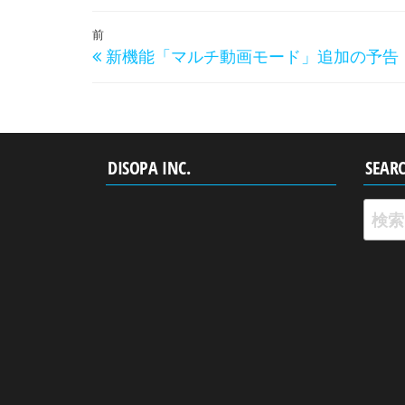
投
過
前
新機能「マルチ動画モード」追加の予告
稿
去
の
ナ
投
ビ
稿
ゲ
DISOPA INC.
SEAR
ー
シ
検
索:
ョ
ン