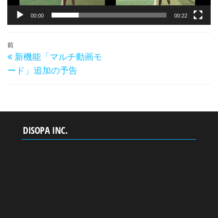
00:00
00:22
投
過
前
新機能「マルチ動画モ
稿
去
ード」追加の予告
の
ナ
投
ビ
稿
ゲ
ー
DISOPA INC.
シ
ョ
ン