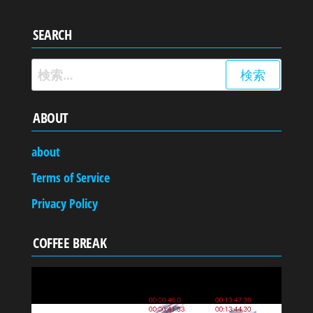
SEARCH
検
索:
ABOUT
about
Terms of Service
Privacy Policy
COFFEE BREAK
動
画