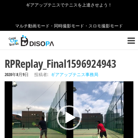
コ
ギアアップテニスでテニスを上達させよう！
ン
テ
マルチ動画モード・同時撮影モード・スロモ撮影モード
ン
ギ
テニ
ツ
スの
ア
へ
お役
ア
立ち
ス
RPReplay_Final1596924943
情報
キ
ッ
をご
ッ
2020年8月9日
投稿者:
ギアアップテニス事務局
紹介
プ
プ
しま
動
テ
す！
画
ニ
プ
ス
レ
ー
ヤ
ー