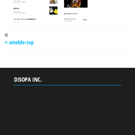
投
過
前
ameblo-top
稿
去
の
ナ
投
ビ
稿
ゲ
DISOPA INC.
ー
シ
ョ
ン