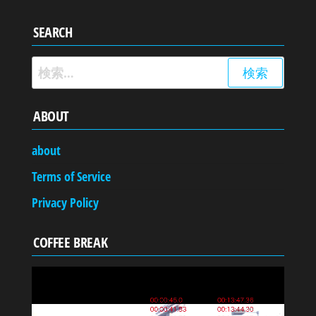
SEARCH
検
索:
ABOUT
about
Terms of Service
Privacy Policy
COFFEE BREAK
動
画
プ