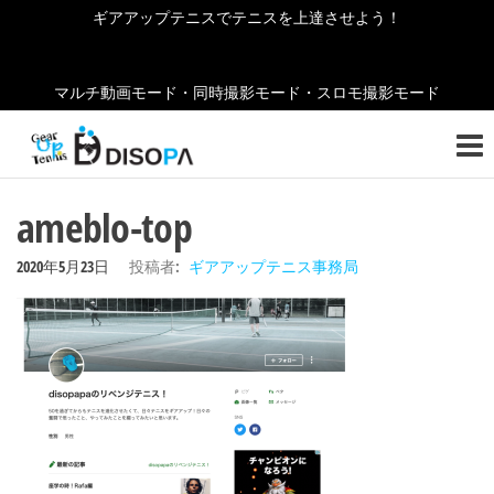
コ
ギアアップテニスでテニスを上達させよう！
ン
テ
マルチ動画モード・同時撮影モード・スロモ撮影モード
ン
ギ
テニ
ツ
スの
ア
へ
お役
ア
立ち
ス
ameblo-top
情報
キ
ッ
をご
ッ
2020年5月23日
投稿者:
ギアアップテニス事務局
紹介
プ
プ
しま
テ
す！
ニ
ス