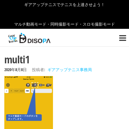
コ
ギアアップテニスでテニスを上達させよう！
ン
テ
マルチ動画モード・同時撮影モード・スロモ撮影モード
ン
ギ
テニ
ツ
スの
ア
へ
お役
ア
立ち
ス
multi1
情報
キ
ッ
をご
ッ
2020年8月8日
投稿者:
ギアアップテニス事務局
紹介
プ
プ
しま
テ
す！
ニ
ス