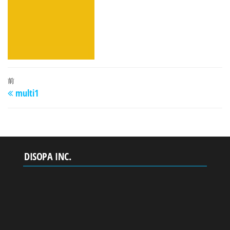
投
過
前
multi1
稿
去
の
ナ
投
ビ
稿
ゲ
DISOPA INC.
ー
シ
ョ
ン