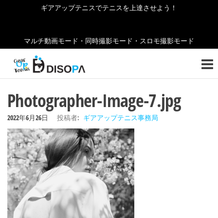
コ
ギアアップテニスでテニスを上達させよう！
ン
テ
マルチ動画モード・同時撮影モード・スロモ撮影モード
ン
ギ
テニ
ツ
スの
ア
へ
お役
ア
立ち
ス
Photographer-Image-7.jpg
情報
キ
ッ
をご
ッ
2022年6月26日
投稿者:
ギアアップテニス事務局
紹介
プ
プ
しま
テ
す！
ニ
ス