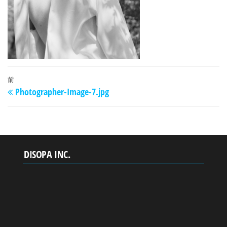
投
過
前
Photographer-Image-7.jpg
稿
去
の
ナ
投
ビ
稿
ゲ
DISOPA INC.
ー
シ
ョ
ン