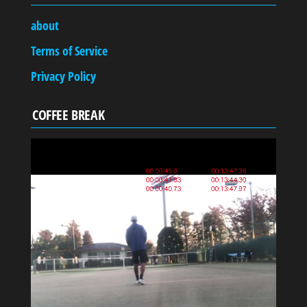
about
Terms of Service
Privacy Policy
COFFEE BREAK
動
画
プ
レ
ー
ヤ
ー