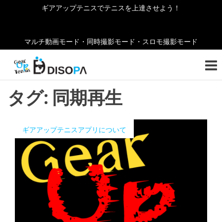
コ
ギアアップテニスでテニスを上達させよう！
ン
テ
マルチ動画モード・同時撮影モード・スロモ撮影モード
ン
ギ
テニ
ツ
スの
ア
へ
お役
ア
立ち
ス
タグ:
同期再生
情報
キ
ッ
をご
ッ
紹介
プ
ギアアップテニスアプリについて
プ
しま
テ
す！
ニ
ス