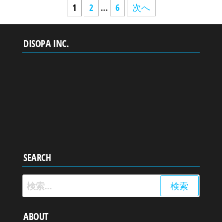
投
1
2
…
6
次へ
稿
ナ
DISOPA INC.
ビ
ゲ
ー
シ
ョ
ン
SEARCH
検
索:
ABOUT